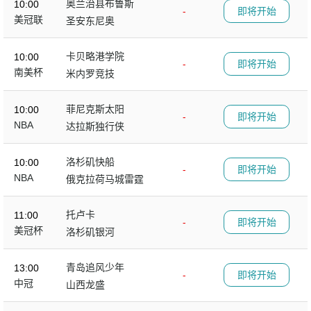
奥兰治县布鲁斯
10:00
-
即将开始
美冠联
圣安东尼奥
卡贝略港学院
10:00
-
即将开始
南美杯
米内罗竞技
菲尼克斯太阳
10:00
-
即将开始
NBA
达拉斯独行侠
洛杉矶快船
10:00
-
即将开始
NBA
俄克拉荷马城雷霆
托卢卡
11:00
-
即将开始
美冠杯
洛杉矶银河
青岛追风少年
13:00
-
即将开始
中冠
山西龙盛