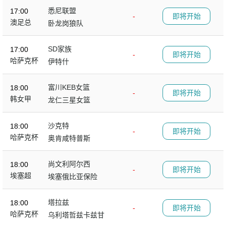
悉尼联盟
17:00
-
即将开始
澳足总
卧龙岗狼队
SD家族
17:00
-
即将开始
哈萨克杯
伊特什
富川KEB女篮
18:00
-
即将开始
韩女甲
龙仁三星女篮
沙克特
18:00
-
即将开始
哈萨克杯
奥肯咸特普斯
尚文利阿尔西
18:00
-
即将开始
埃塞超
埃塞俄比亚保险
塔拉兹
18:00
-
即将开始
哈萨克杯
乌利塔哲兹卡兹甘