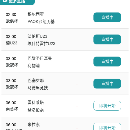
更多直播
穆尔西亚
02:30
-
直播中
欧俱杯
PAOK沙朗历基
法伦斯U23
03:00
-
直播中
葡U23
埃什特雷拉U23
巴黎圣日耳曼
03:00
-
直播中
欧冠杯
利物浦
巴塞罗那
03:00
-
直播中
欧冠杯
马德里竞技
雷科莱塔
06:00
-
即将开始
南美杯
圣洛伦索
米拉索
06:00
-
即将开始