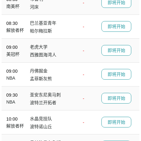
-
即将开始
南美杯
河床
巴兰基亚青年
08:30
-
即将开始
解放者杯
帕尔梅拉斯
老虎大学
09:00
-
即将开始
美冠杯
西雅图海湾人
丹佛掘金
09:00
-
即将开始
NBA
孟菲斯灰熊
圣安东尼奥马刺
09:30
-
即将开始
NBA
波特兰开拓者
水晶竞技队
10:00
-
即将开始
解放者杯
波特诺山丘