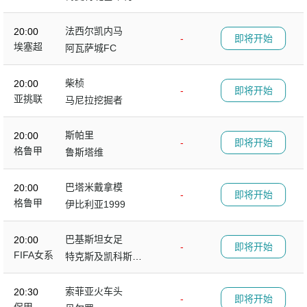
法西尔凯内马
20:00
-
即将开始
埃塞超
阿瓦萨城FC
柴桢
20:00
-
即将开始
亚挑联
马尼拉挖掘者
斯帕里
20:00
-
即将开始
格鲁甲
鲁斯塔维
巴塔米戴拿模
20:00
-
即将开始
格鲁甲
伊比利亚1999
巴基斯坦女足
20:00
-
即将开始
FIFA女系
特克斯及凯科斯群
列赛
岛女足
索菲亚火车头
20:30
-
即将开始