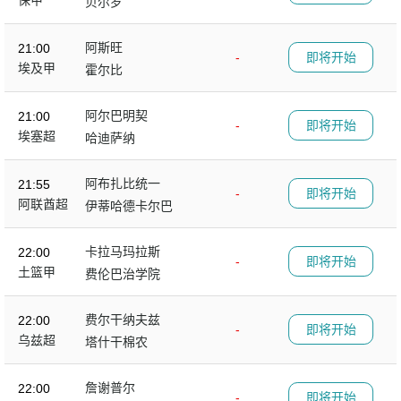
保甲
贝尔罗
阿斯旺
21:00
-
即将开始
埃及甲
霍尔比
阿尔巴明契
21:00
-
即将开始
埃塞超
哈迪萨纳
阿布扎比统一
21:55
-
即将开始
阿联酋超
伊蒂哈德卡尔巴
卡拉马玛拉斯
22:00
-
即将开始
土篮甲
费伦巴治学院
费尔干纳夫兹
22:00
-
即将开始
乌兹超
塔什干棉农
詹谢普尔
22:00
-
即将开始