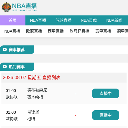
首页
NBA直播
篮球直播
NBA录像
NBA新闻
NBA直播
欧冠直播
西甲直播
欧冠杯直播
意甲直播
德甲
赛事推荐
热门赛事
2026-08-07 星期五 直播列表
德布勒森尼
01:00
-
直播中
欧协联
哥本哈根
哥德堡
01:00
-
直播中
欧协联
根特