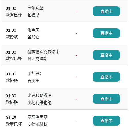
萨尔茨堡
01:00
-
直播中
欧罗巴杯
帕福斯
谢里夫
01:00
-
直播中
欧协联
圣加仑
赫拉德茨克拉洛韦
01:00
-
直播中
欧罗巴杯
贝西克塔斯
里加FC
01:00
-
直播中
欧协联
吉奥里
比达耶路撒冷
01:30
-
直播中
欧协联
奥地利维也纳
塞萨洛尼基
01:45
-
直播中
欧罗巴杯
安德莱赫特