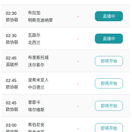
布拉加
02:30
-
直播中
欧协联
明斯克迪纳摩
瓦路尔
02:30
-
直播中
欧协联
北西兰
布里斯托城
02:45
-
即将开始
英联杯
沃尔索尔
波希米亚人
02:45
-
即将开始
欧协联
中日德兰
里耶卡
02:45
-
即将开始
欧协联
埃尔维斯
希伯尼安
03:00
-
即将开始
欧协联