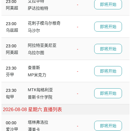
艾拉华特
23:00
-
即将开始
阿美超
萨达拉帕特
花刺子模乌尔根奇
23:00
-
即将开始
乌兹超
马沙尔
阿拉特亚美尼亚
23:00
-
即将开始
阿美超
乌拉尔图
查普斯
23:30
-
即将开始
芬甲
MP米克力
MTK匈格利亚
23:30
-
即将开始
匈甲
普斯卡什学院
2026-08-08 星期六 直播列表
塔林弗洛拉
00:00
-
即将开始
爱沙甲
潭美卡