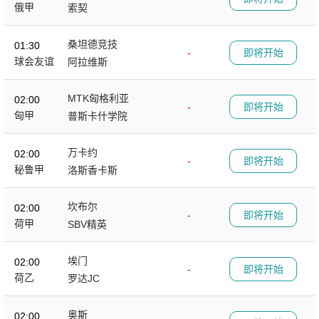
俄甲
索契
桑坦德竞技
01:30
-
即将开始
球会友谊
阿拉维斯
MTK匈格利亚
02:00
-
即将开始
匈甲
普斯卡什学院
万卡约
02:00
-
即将开始
秘鲁甲
洛斯香卡斯
坎布尔
02:00
-
即将开始
荷甲
SBV精英
埃门
02:00
-
即将开始
荷乙
罗达JC
奥斯
02:00