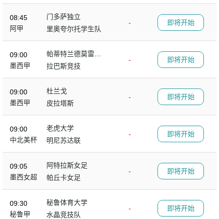
门多萨独立
08:45
-
即将开始
阿甲
里奥夸尔托学生队
帕蒂特兰德莫雷洛
09:00
-
即将开始
斯
墨西甲
拉巴斯竞技
杜兰戈
09:00
-
即将开始
墨西甲
皮拉塔斯
老虎大学
09:00
-
即将开始
中北美杯
明尼苏达联
阿特拉斯女足
09:05
-
即将开始
墨西女超
帕丘卡女足
秘鲁体育大学
09:30
-
即将开始
秘鲁甲
水晶竞技队