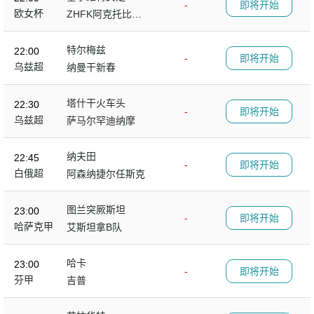
-
即将开始
欧女杯
ZHFK阿克托比女
足
特尔梅兹
22:00
-
即将开始
乌兹超
纳曼干新春
塔什干火车头
22:30
-
即将开始
乌兹超
萨马尔罕迪纳摩
纳夫田
22:45
-
即将开始
白俄超
阿森纳捷尔任斯克
图兰突厥斯坦
23:00
-
即将开始
哈萨克甲
艾斯坦拿B队
哈卡
23:00
-
即将开始
芬甲
吉普