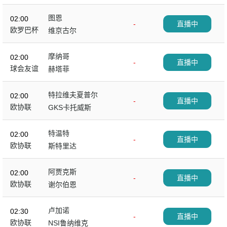
图恩
02:00
-
直播中
欧罗巴杯
维京古尔
摩纳哥
02:00
-
直播中
球会友谊
赫塔菲
特拉维夫夏普尔
02:00
-
直播中
欧协联
GKS卡托威斯
特温特
02:00
-
直播中
欧协联
斯特里达
阿贾克斯
02:00
-
直播中
欧协联
谢尔伯恩
卢加诺
02:30
-
直播中
欧协联
NSI鲁纳维克