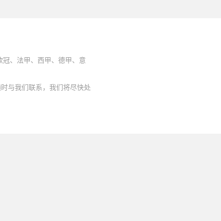
新欧冠、法甲、西甲、德甲、意
随时与我们联系，我们将尽快处