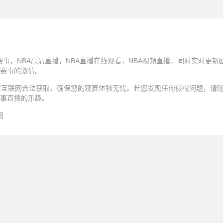
直播赛事，NBA高清直播，NBA直播在线观看，NBA视频直播，同时实时更
赛事的激情。
过互联网合法获取，确保您的观赛体验无忧。若您发现任何侵权问题，请
事直播的乐趣。
图