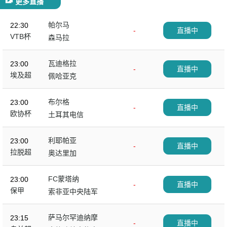
更多直播
帕尔马
22:30
-
直播中
VTB杯
森马拉
瓦迪格拉
23:00
-
直播中
埃及超
佩哈亚克
布尔格
23:00
-
直播中
欧协杯
土耳其电信
利耶帕亚
23:00
-
直播中
拉脱超
奥达里加
FC蒙塔纳
23:00
-
直播中
保甲
索非亚中央陆军
萨马尔罕迪纳摩
23:15
-
直播中