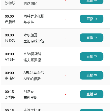
-
直播中
沙特联
吉达国民
阿特罗米托斯
00:00
-
直播中
希腊超
基菲萨
叶尔加瓦
00:00
-
直播中
拉脱超
里加足球学院
MBA莫斯科
00:00
-
直播中
VTB杯
诺夫哥罗德
AEL利马索尔
00:00
-
直播中
塞浦杯
AEP帕福斯
阿尔泰
00:15
-
直播中
沙地甲
布凯里耶
吉达里比亚
00:15