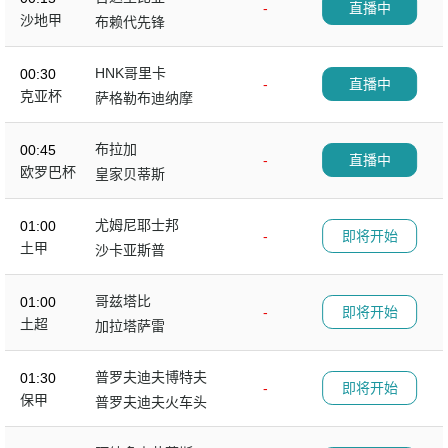
-
直播中
沙地甲
布赖代先锋
HNK哥里卡
00:30
-
直播中
克亚杯
萨格勒布迪纳摩
布拉加
00:45
-
直播中
欧罗巴杯
皇家贝蒂斯
尤姆尼耶士邦
01:00
-
即将开始
土甲
沙卡亚斯普
哥兹塔比
01:00
-
即将开始
土超
加拉塔萨雷
普罗夫迪夫博特夫
01:30
-
即将开始
保甲
普罗夫迪夫火车头