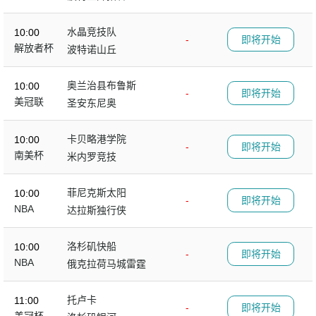
水晶竞技队
10:00
-
即将开始
解放者杯
波特诺山丘
奥兰治县布鲁斯
10:00
-
即将开始
美冠联
圣安东尼奥
卡贝略港学院
10:00
-
即将开始
南美杯
米内罗竞技
菲尼克斯太阳
10:00
-
即将开始
NBA
达拉斯独行侠
洛杉矶快船
10:00
-
即将开始
NBA
俄克拉荷马城雷霆
托卢卡
11:00
-
即将开始