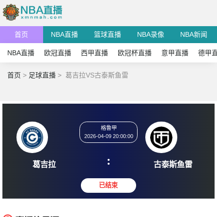
首页
NBA直播
篮球直播
NBA录像
NBA新闻
NBA直播
欧冠直播
西甲直播
欧冠杯直播
意甲直播
德甲
首页
>
足球直播
>
葛吉拉VS古泰斯鱼雷
格鲁甲
2026-04-09 20:00:00
:
葛吉拉
古泰斯