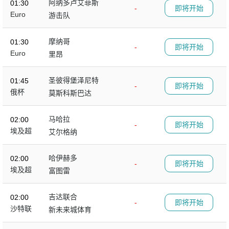
阿纳多卢艾菲斯
01:30
-
即将开始
Euro
游击队
摩纳哥
01:30
-
即将开始
Euro
里昂
圣彼得堡泽尼特
01:45
-
即将开始
俄杯
莫斯科斯巴达
马哈拉
02:00
-
即将开始
埃及超
艾尔格纳
哈伊赫多
02:00
-
即将开始
埃及超
富图雷
吉达联合
02:00
-
即将开始
沙特联
新未来城体育