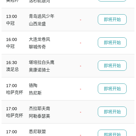
美冠杯
洛杉矶银河
青岛追风少年
13:00
-
即将开始
中冠
山西龙盛
大连龙卷风
16:00
-
即将开始
中冠
聊城传奇
堪培拉白头鹰
16:30
-
即将开始
澳足总
奥康诺骑士
铬陶
17:00
-
即将开始
哈萨克杯
热尼斯
杰拉耶夫南
17:00
-
即将开始
哈萨克杯
阿勒泰瑟美
悉尼联盟
17:00
-
即将开始