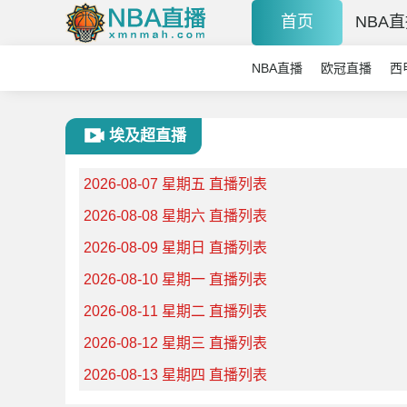
首页
NBA
NBA直播
欧冠直播
西
埃及超直播
2026-08-07 星期五 直播列表
2026-08-08 星期六 直播列表
2026-08-09 星期日 直播列表
2026-08-10 星期一 直播列表
2026-08-11 星期二 直播列表
2026-08-12 星期三 直播列表
2026-08-13 星期四 直播列表