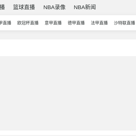
直播
篮球直播
NBA录像
NBA新闻
甲直播
欧冠杯直播
意甲直播
德甲直播
法甲直播
沙特联直播