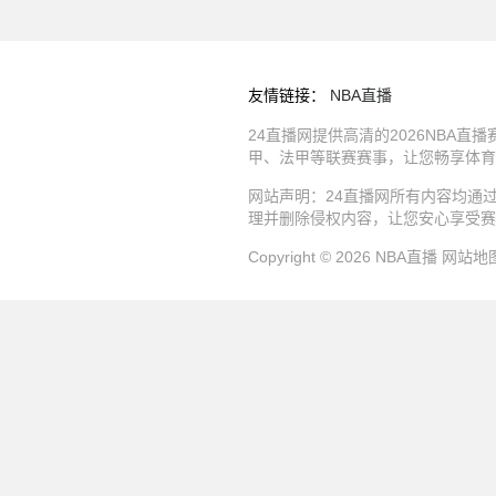
友情链接：
NBA直播
24直播网提供高清的2026NBA
甲、法甲等联赛赛事，让您畅享体育
网站声明：24直播网所有内容均通
理并删除侵权内容，让您安心享受赛
Copyright © 2026 NBA直播
网站地