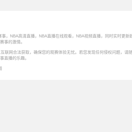
直播赛事，NBA高清直播，NBA直播在线观看，NBA视频直播，同时实时更
赛事的激情。
过互联网合法获取，确保您的观赛体验无忧。若您发现任何侵权问题，请
事直播的乐趣。
图