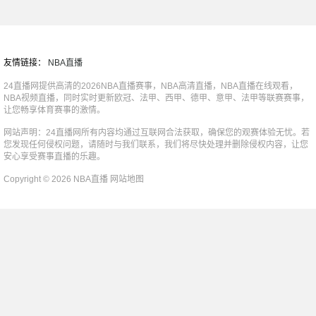
友情链接：
NBA直播
24直播网提供高清的2026NBA直播赛事，NBA高清直播，NBA直播在线观看，
NBA视频直播，同时实时更新欧冠、法甲、西甲、德甲、意甲、法甲等联赛赛事，
让您畅享体育赛事的激情。
网站声明：24直播网所有内容均通过互联网合法获取，确保您的观赛体验无忧。若
您发现任何侵权问题，请随时与我们联系，我们将尽快处理并删除侵权内容，让您
安心享受赛事直播的乐趣。
Copyright © 2026 NBA直播
网站地图