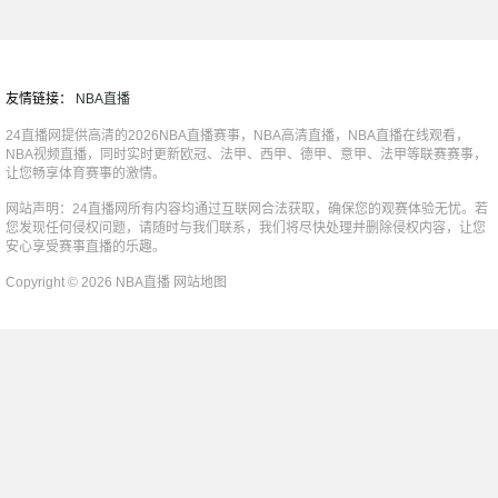
友情链接：
NBA直播
24直播网提供高清的2026NBA直播赛事，NBA高清直播，NBA直播在线观看，
NBA视频直播，同时实时更新欧冠、法甲、西甲、德甲、意甲、法甲等联赛赛事，
让您畅享体育赛事的激情。
网站声明：24直播网所有内容均通过互联网合法获取，确保您的观赛体验无忧。若
您发现任何侵权问题，请随时与我们联系，我们将尽快处理并删除侵权内容，让您
安心享受赛事直播的乐趣。
Copyright © 2026 NBA直播
网站地图