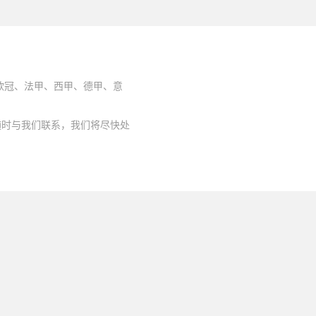
新欧冠、法甲、西甲、德甲、意
随时与我们联系，我们将尽快处