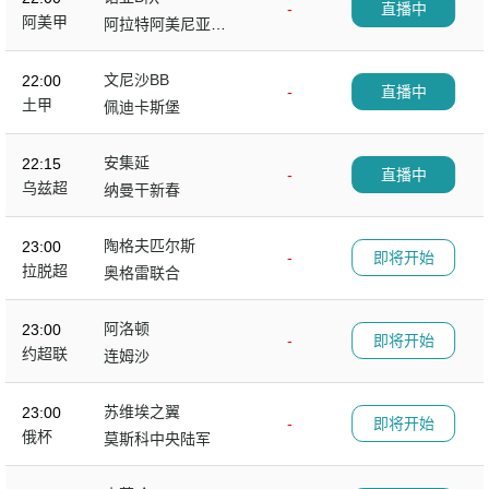
-
直播中
阿美甲
阿拉特阿美尼亚B
队
文尼沙BB
22:00
-
直播中
土甲
佩迪卡斯堡
安集延
22:15
-
直播中
乌兹超
纳曼干新春
陶格夫匹尔斯
23:00
-
即将开始
拉脱超
奥格雷联合
阿洛顿
23:00
-
即将开始
约超联
连姆沙
苏维埃之翼
23:00
-
即将开始
俄杯
莫斯科中央陆军