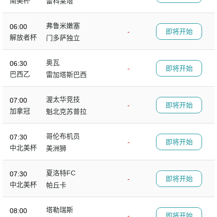
南美杯
雷科莱塔
弗鲁米嫩塞
06:00
-
即将开始
解放者杯
门多萨独立
奥瓦
06:30
-
即将开始
巴西乙
雷加塔斯巴西
渥太华竞技
07:00
-
即将开始
加拿冠
魁北克苏普拉
哥伦布机员
07:30
-
即将开始
中北美杯
美洲狮
夏洛特FC
07:30
-
即将开始
中北美杯
帕丘卡
塔勒瑞斯
08:00
-
即将开始