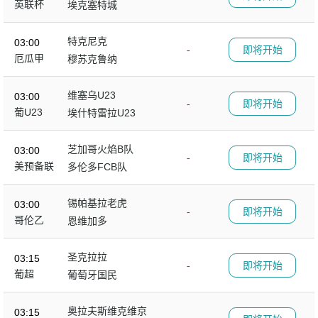
英联杯
埃克塞特城
特克尼克
03:00
-
即将开始
厄瓜甲
穆苏克鲁纳
维塞乌U23
03:00
-
即将开始
葡U23
埃什特雷拉U23
芝加哥火焰B队
03:00
-
即将开始
美预备联
多伦多FCB队
锡帕基拉老虎
03:00
-
即将开始
哥伦乙
恩维加多
圣克拉拉
03:15
-
即将开始
葡超
葡萄牙国民
奥拉夫斯维克维京
03:15