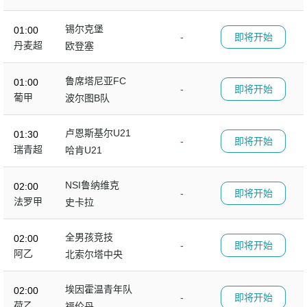
锡尔克堡
01:00
-
即将开始
丹麦超
欧登塞
鲁席塔尼亚FC
01:00
-
即将开始
葡甲
波尔图B队
卢恩斯基尔U21
01:30
-
即将开始
瑞青超
哈肯U21
NSI鲁纳维克
02:00
-
即将开始
法罗甲
史卡拉
全男孩竞技
02:00
-
即将开始
阿乙
北索尔塔中央
埃因霍温青年队
02:00
-
即将开始
荷乙
福伦丹