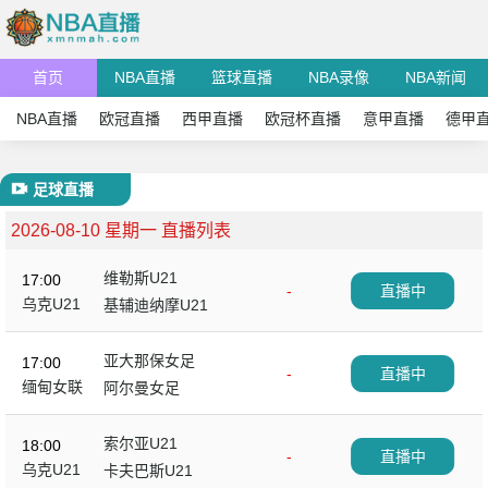
首页
NBA直播
篮球直播
NBA录像
NBA新闻
NBA直播
欧冠直播
西甲直播
欧冠杯直播
意甲直播
德甲
足球直播
2026-08-10 星期一 直播列表
维勒斯U21
17:00
-
直播中
乌克U21
基辅迪纳摩U21
亚大那保女足
17:00
-
直播中
缅甸女联
阿尔曼女足
索尔亚U21
18:00
-
直播中
乌克U21
卡夫巴斯U21