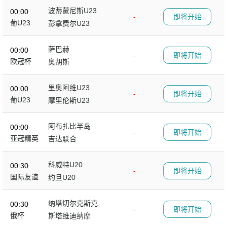
波蒂蒙尼斯U23
00:00
-
即将开始
葡U23
彭拿费尔U23
萨巴赫
00:00
-
即将开始
欧冠杯
奥胡斯
里奥阿维U23
00:00
-
即将开始
葡U23
摩里伦斯U23
阿布扎比半岛
00:00
-
即将开始
亚冠精英
吉达联合
科威特U20
00:30
-
即将开始
国际友谊
约旦U20
纳塔切尔克斯克
00:30
-
即将开始
俄杯
斯塔维迪纳摩