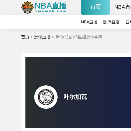
首页
NBA
NBA直播
欧冠直播
西
首页
>
足球直播
>
叶尔加瓦VS里加足球学院
叶尔加瓦