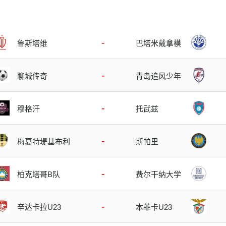
-
鲁斯塔维
巴塔米戴拿模
-
聊城传奇
青岛追风少年
-
穆格汗
托武兹
-
梅夏特堤基布利
斯帕里
-
柏克塔哥B队
费尔干纳大学
-
辛达卡拉U23
本菲卡U23