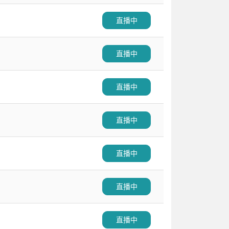
直播中
直播中
直播中
直播中
直播中
直播中
直播中