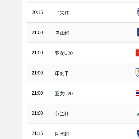
20:15
马来杯
21:00
乌兹超
21:00
亚女U20
21:00
印度甲
21:00
亚女U20
21:00
芬兰杯
21:15
阿塞超