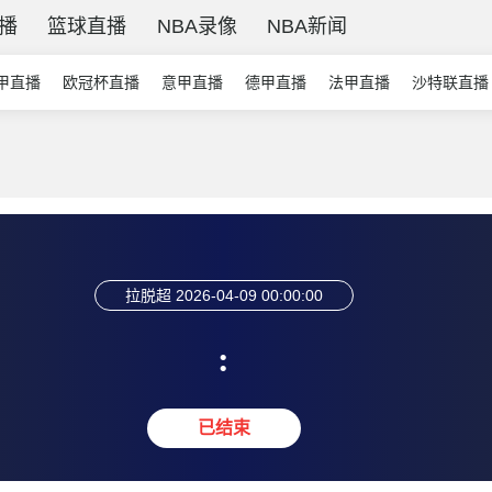
直播
篮球直播
NBA录像
NBA新闻
甲直播
欧冠杯直播
意甲直播
德甲直播
法甲直播
沙特联直播
拉脱超
2026-04-09 00:00:00
:
已结束