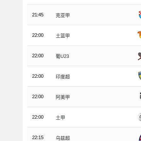
21:45
克亚甲
22:00
土篮甲
22:00
葡U23
22:00
印度超
22:00
阿美甲
22:00
土甲
22:15
乌兹超