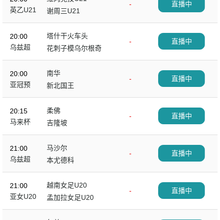
-
直播中
英乙U21
谢周三U21
塔什干火车头
20:00
-
直播中
乌兹超
花刺子模乌尔根奇
南华
20:00
-
直播中
亚冠预
新北国王
柔佛
20:15
-
直播中
马来杯
吉隆坡
马沙尔
21:00
-
直播中
乌兹超
本尤德科
越南女足U20
21:00
-
直播中
亚女U20
孟加拉女足U20