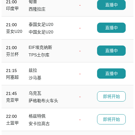
甸普
21:00
-
直播中
印度甲
西隆拉庄
泰国女足U20
21:00
-
直播中
亚女U20
中国女足U20
EIF埃克纳斯
21:00
-
直播中
芬兰杯
TPS土尔库
兹拉
21:15
-
直播中
阿塞超
沙马基
乌克瓦
21:45
-
即将开始
克亚甲
萨格勒布火车头
格兹特佩
22:00
-
即将开始
土篮甲
安卡拉高古