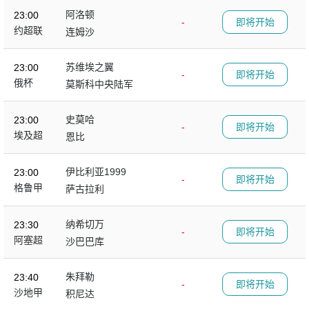
阿洛顿
23:00
-
即将开始
约超联
连姆沙
苏维埃之翼
23:00
-
即将开始
俄杯
莫斯科中央陆军
史莫哈
23:00
-
即将开始
埃及超
恩比
伊比利亚1999
23:00
-
即将开始
格鲁甲
萨古拉利
纳希切万
23:30
-
即将开始
阿塞超
沙巴巴库
朱拜勒
23:40
-
即将开始
沙地甲
积尼达