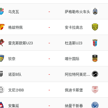
-
乌克瓦
萨格勒布火车头
-
格兹特佩
安卡拉高古
-
雷克斯欧斯U23
杜连斯U23
-
钦奈
喀什国际
-
诺亚B队
阿拉特阿美尼亚
B队
-
文尼沙BB
佩迪卡斯堡
-
安集延
纳曼干新春