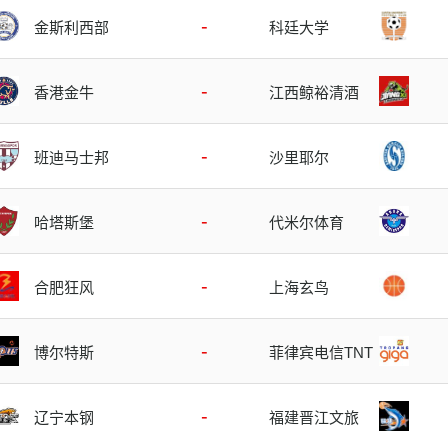
-
金斯利西部
科廷大学
-
香港金牛
江西鲸裕清酒
-
班迪马士邦
沙里耶尔
-
哈塔斯堡
代米尔体育
-
合肥狂风
上海玄鸟
-
博尔特斯
菲律宾电信TNT
-
辽宁本钢
福建晋江文旅