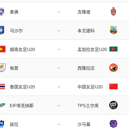
-
柔佛
吉隆坡
-
马沙尔
本尤德科
-
越南女足U20
孟加拉女足U20
-
甸普
西隆拉庄
-
泰国女足U20
中国女足U20
-
EIF埃克纳斯
TPS土尔库
-
兹拉
沙马基