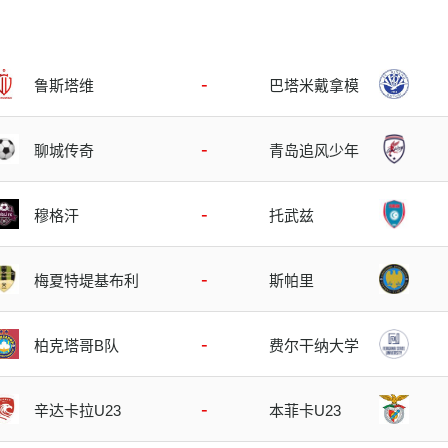
-
鲁斯塔维
巴塔米戴拿模
-
聊城传奇
青岛追风少年
-
穆格汗
托武兹
-
梅夏特堤基布利
斯帕里
-
柏克塔哥B队
费尔干纳大学
-
辛达卡拉U23
本菲卡U23