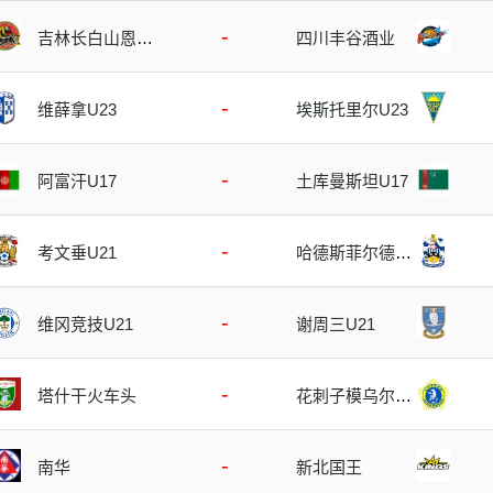
-
吉林长白山恩都
四川丰谷酒业
里
-
维薛拿U23
埃斯托里尔U23
-
阿富汗U17
土库曼斯坦U17
-
考文垂U21
哈德斯菲尔德U2
1
-
维冈竞技U21
谢周三U21
-
塔什干火车头
花刺子模乌尔根
奇
-
南华
新北国王