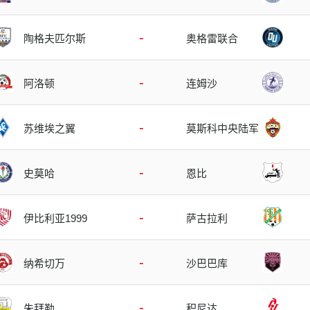
-
陶格夫匹尔斯
奥格雷联合
-
阿洛顿
连姆沙
-
苏维埃之翼
莫斯科中央陆军
-
史莫哈
恩比
-
伊比利亚1999
萨古拉利
-
纳希切万
沙巴巴库
-
朱拜勒
积尼达