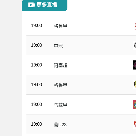
更多直播
19:00
格鲁甲
19:00
中冠
19:00
阿塞超
19:00
格鲁甲
19:00
乌兹甲
19:00
葡U23