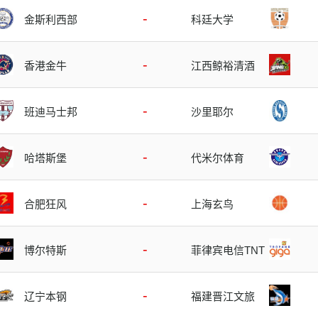
-
金斯利西部
科廷大学
-
香港金牛
江西鲸裕清酒
-
班迪马士邦
沙里耶尔
-
哈塔斯堡
代米尔体育
-
合肥狂风
上海玄鸟
-
博尔特斯
菲律宾电信TNT
-
辽宁本钢
福建晋江文旅