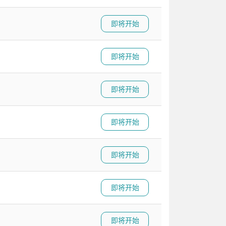
即将开始
即将开始
即将开始
即将开始
即将开始
即将开始
即将开始