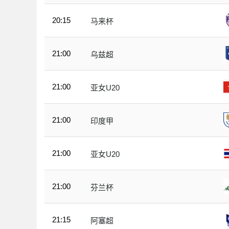
20:15
马来杯
21:00
乌兹超
21:00
亚女U20
21:00
印度甲
21:00
亚女U20
21:00
芬兰杯
21:15
阿塞超