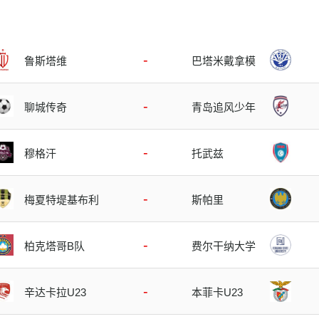
-
鲁斯塔维
巴塔米戴拿模
-
聊城传奇
青岛追风少年
-
穆格汗
托武兹
-
梅夏特堤基布利
斯帕里
-
柏克塔哥B队
费尔干纳大学
-
辛达卡拉U23
本菲卡U23