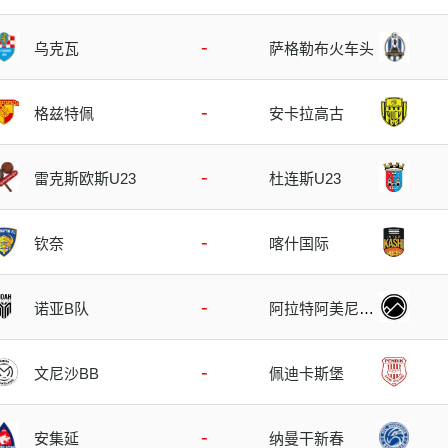
-
乌克瓦
萨格勒布火车头
-
格兹特佩
安卡拉高古
-
雷克斯欧斯U23
杜连斯U23
-
钦奈
喀什国际
-
诺亚B队
阿拉特阿美尼亚
B队
-
文尼沙BB
佩迪卡斯堡
-
安集延
纳曼干新春