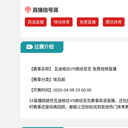
高清直播
咪咕体育
免费直播
腾讯体育
比赛介绍
【赛事名称】
瓦迪格拉VS佩哈亚克 免费视频直播
【赛事分类】
埃及超
【开赛时间】
2026-04-08 23:00:00
24直播网提供瓦迪格拉VS佩哈亚克赛事高清直播，还
时赛事还是经典回顾，都能让您轻松找到其他热门体育