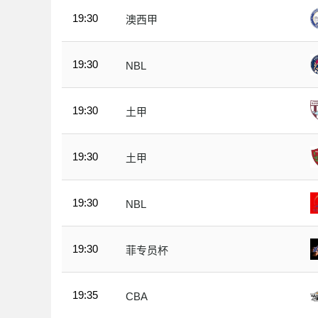
19:30
澳西甲
19:30
NBL
19:30
土甲
19:30
土甲
19:30
NBL
19:30
菲专员杯
19:35
CBA