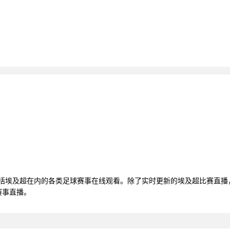
包括埃及超在内的各类足球赛事在线观看。除了实时更新的埃及超比赛直
赛事直播。