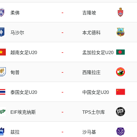
-
柔佛
吉隆坡
-
马沙尔
本尤德科
-
越南女足U20
孟加拉女足U20
-
甸普
西隆拉庄
-
泰国女足U20
中国女足U20
-
EIF埃克纳斯
TPS土尔库
-
兹拉
沙马基