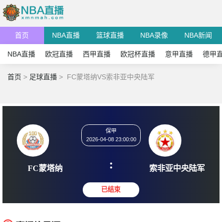
首页
NBA直播
篮球直播
NBA录像
NBA新闻
NBA直播
欧冠直播
西甲直播
欧冠杯直播
意甲直播
德甲
首页
>
足球直播
>
FC蒙塔纳VS索非亚中央陆军
保甲
2026-04-08 23:00:00
:
FC蒙塔纳
索非亚中