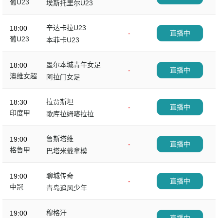
葡U23
埃斯托里尔U23
辛达卡拉U23
18:00
-
直播中
葡U23
本菲卡U23
墨尔本城青年女足
18:00
-
直播中
澳维女超
阿拉门女足
拉贾斯坦
18:30
-
直播中
印度甲
歌库拉姆喀拉拉
鲁斯塔维
19:00
-
直播中
格鲁甲
巴塔米戴拿模
聊城传奇
19:00
-
直播中
中冠
青岛追风少年
穆格汗
19:00