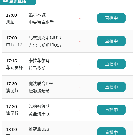
更多直播
墨尔本城
17:00
-
直播中
澳超
中央海岸水手
乌兹别克斯坦U17
17:00
-
直播中
中亚U17
吉尔吉斯斯坦U17
泰拉菲尔马
17:15
-
直播中
菲专员杯
拉马多斯
魔法联合TFA
17:30
-
直播中
澳昆超
摩顿城精英
温纳姆狼队
17:30
-
直播中
澳昆超
黄金海岸联
维薛拿U23
18:00
-
直播中