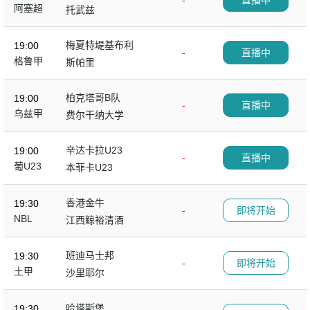
-
直播中
阿塞超
托武兹
梅夏特堤基布利
19:00
-
直播中
格鲁甲
斯帕里
柏克塔哥B队
19:00
-
直播中
乌兹甲
费尔干纳大学
辛达卡拉U23
19:00
-
直播中
葡U23
本菲卡U23
香港金牛
19:30
-
即将开始
NBL
江西鲸裕清酒
班迪马士邦
19:30
-
即将开始
土甲
沙里耶尔
哈塔斯堡
19:30